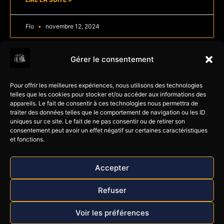
Flo
novembre 12, 2024
Contact
Services
Liens
Gérer le consentement
60 gd Rue Alexis
Reprog
LR Prog
Jaubert
moteur
Corrèze
Pour offrir les meilleures expériences, nous utilisons des technologies
Optimisation
Voiture
telles que les cookies pour stocker et/ou accéder aux informations des
19600 Larche
appareils. Le fait de consentir à ces technologies nous permettra de
perf
Email :
Poids-
traiter des données telles que le comportement de navigation ou les ID
contact@lrprog.fr
Flexfuel
lourds
uniques sur ce site. Le fait de ne pas consentir ou de retirer son
consentement peut avoir un effet négatif sur certaines caractéristiques
Tel : 06 26 10 66 34
Éthanol
Engin TP
et fonctions.
E85
– Agricole
Mardi-samedi - 8h30
: 18h30
le blog LR
Moto-
Accepter
Prog
Quad
Partenaires
Bateaux &
Refuser
jet ski
Voir les préférences