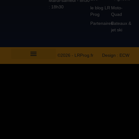
Mardi-samedi - 8h30
: 18h30
le blog LR
Moto-
Prog
Quad
Partenaires
Bateaux &
jet ski
©2026 - LRProg.fr
Design : ECW