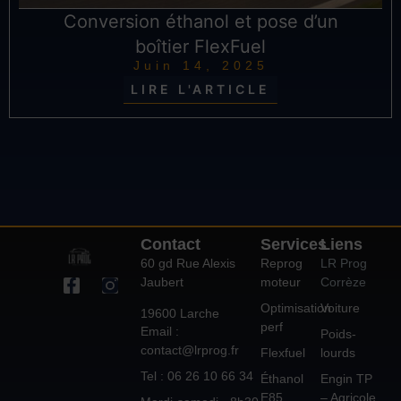
Conversion éthanol et pose d’un
boîtier FlexFuel
Juin 14, 2025
LIRE L'ARTICLE
Contact
Services
Liens
60 gd Rue Alexis
Reprog
LR Prog
Jaubert
moteur
Corrèze
Optimisation
Voiture
19600 Larche
perf
Email :
Poids-
contact@lrprog.fr
Flexfuel
lourds
Tel : 06 26 10 66 34
Éthanol
Engin TP
E85
– Agricole