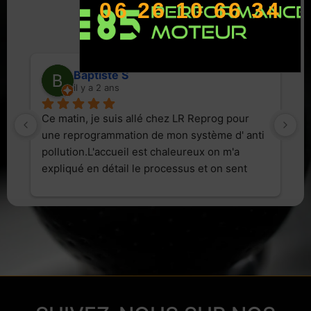
4.8
06 26 10 66 34
Basé sur 44 avis
powered by
G
o
o
g
l
e
Baptiste S
il y a 2 ans
t 
Ce matin, je suis allé chez LR Reprog pour 
Il
une reprogrammation de mon système d' anti 
c
pollution.L'accueil est chaleureux on m'a 
expliqué en détail le processus et on sent 
vraiment la passion pour ce métier. Le service 
a été rapide et efficace, et je suis pleinement 
satisfait du résultat. Je recommande vivement 
ce professionnel !"