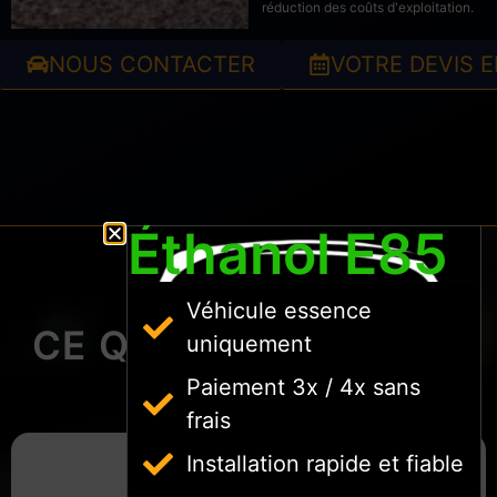
réduction des coûts d'exploitation.
NOUS CONTACTER
VOTRE DEVIS E
Éthanol E85
Véhicule essence
CE QUE DISENT NOS
uniquement
CLIENTS
Paiement 3x / 4x sans
frais
Installation rapide et fiable
LR Prog