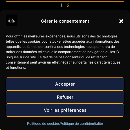
1
2
Contact
Services
Liens
Gérer le consentement
60 gd Rue Alexis
Reprog
LR Prog
Jaubert
moteur
Corrèze
Pour offrir les meilleures expériences, nous utilisons des technologies
Optimisation
Voiture
telles que les cookies pour stocker et/ou accéder aux informations des
19600 Larche
appareils. Le fait de consentir à ces technologies nous permettra de
perf
Email :
Poids-
traiter des données telles que le comportement de navigation ou les ID
contact@lrprog.fr
Flexfuel
lourds
uniques sur ce site. Le fait de ne pas consentir ou de retirer son
consentement peut avoir un effet négatif sur certaines caractéristiques
Tel : 06 26 10 66 34
Éthanol
Engin TP
et fonctions.
E85
– Agricole
Mardi-samedi - 8h30
: 18h30
le blog LR
Moto-
Accepter
Prog
Quad
Partenaires
Bateaux &
Refuser
jet ski
Voir les préférences
©2026 - LRProg.fr
Design : ECW
Politique de cookies
Politique de confidentialité