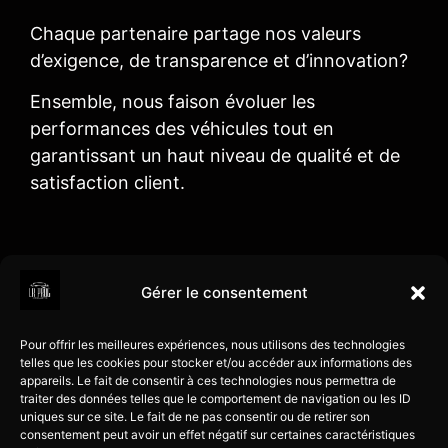
Chaque partenaire partage nos valeurs
d’exigence, de transparence et d’innovation?
Ensemble, nous faison évoluer les
performances des véhicules tout en
garantissant un haut niveau de qualité et de
satisfaction client.
Contact
Services
Liens
Gérer le consentement
60 gd Rue Alexis
Reprog
LR Prog
Jaubert
moteur
Corrèze
Pour offrir les meilleures expériences, nous utilisons des technologies
Optimisation
Voiture
telles que les cookies pour stocker et/ou accéder aux informations des
19600 Larche
appareils. Le fait de consentir à ces technologies nous permettra de
perf
Email :
Poids-
traiter des données telles que le comportement de navigation ou les ID
contact@lrprog.fr
Flexfuel
lourds
uniques sur ce site. Le fait de ne pas consentir ou de retirer son
consentement peut avoir un effet négatif sur certaines caractéristiques
Tel : 06 26 10 66 34
Éthanol
Engin TP