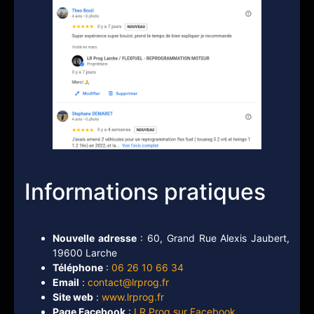
Informations pratiques
Nouvelle adresse
: 60, Grand Rue Alexis Jaubert,
19600 Larche
Téléphone
:
06 26 10 66 34
Email
:
contact@lrprog.fr
Site web
:
www.lrprog.fr
Page Facebook
:
LR Prog sur Facebook