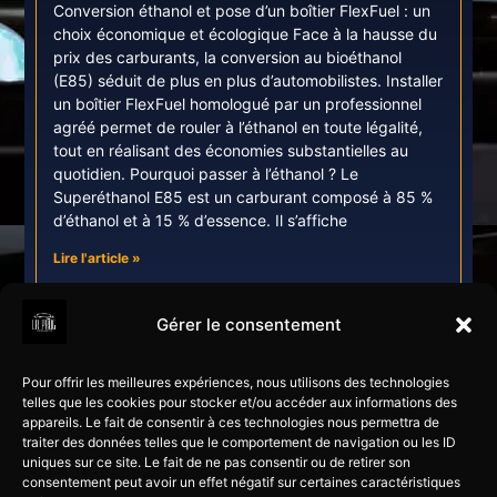
Conversion éthanol et pose d’un boîtier FlexFuel : un
choix économique et écologique Face à la hausse du
prix des carburants, la conversion au bioéthanol
(E85) séduit de plus en plus d’automobilistes. Installer
un boîtier FlexFuel homologué par un professionnel
agréé permet de rouler à l’éthanol en toute légalité,
tout en réalisant des économies substantielles au
quotidien. Pourquoi passer à l’éthanol ? Le
Superéthanol E85 est un carburant composé à 85 %
d’éthanol et à 15 % d’essence. Il s’affiche
Lire l'article »
Contact
Services
Liens
Gérer le consentement
60 gd Rue Alexis
Reprog
LR Prog
Jaubert
moteur
Corrèze
Pour offrir les meilleures expériences, nous utilisons des technologies
Optimisation
Voiture
telles que les cookies pour stocker et/ou accéder aux informations des
19600 Larche
appareils. Le fait de consentir à ces technologies nous permettra de
perf
Email :
Poids-
traiter des données telles que le comportement de navigation ou les ID
contact@lrprog.fr
Flexfuel
lourds
uniques sur ce site. Le fait de ne pas consentir ou de retirer son
consentement peut avoir un effet négatif sur certaines caractéristiques
Tel : 06 26 10 66 34
Éthanol
Engin TP